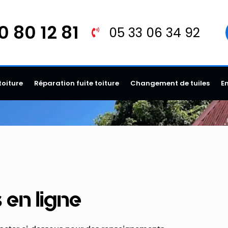
0 80 12 81
05 33 06 34 92
toiture
Réparation fuite toiture
Changement de tuiles
E
en ligne