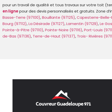
pour un travail de qualité et tous travaux sur votre toit (
en ligne
pour des devis personnalisés et gratuits.
Zone d’i
Basse-Terre (97100)
,
Bouillante (97125)
,
Capesterre-Belle-
Bourg (97112)
,
La Désirade (97127)
,
Lamentin (97129)
,
Le Gos
Pointe-à-Pitre (97110)
,
Pointe-Noire (97116)
,
Port-Louis (971
de-Bas (97136)
,
Terre-de-Haut (97137)
,
Trois- Rivières (971