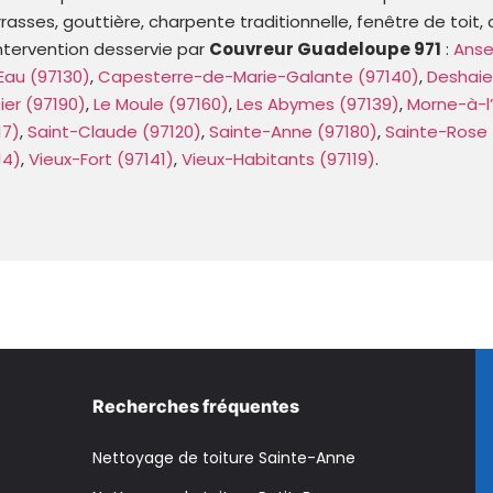
terrasses, gouttière, charpente traditionnelle, fenêtre de to
ntervention desservie par
Couvreur Guadeloupe 971
:
Anse
Eau (97130)
,
Capesterre-de-Marie-Galante (97140)
,
Deshaie
ier (97190)
,
Le Moule (97160)
,
Les Abymes (97139)
,
Morne-à-l’
17)
,
Saint-Claude (97120)
,
Sainte-Anne (97180)
,
Sainte-Rose 
14)
,
Vieux-Fort (97141)
,
Vieux-Habitants (97119)
.
Recherches fréquentes
Nettoyage de toiture Sainte-Anne