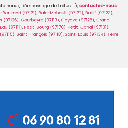
it, chéneaux, démoussage de toiture…),
contactez-nous
-Bertrand (97121)
,
Baie-Mahault (97122)
,
Baillif (97123)
,
s (97126)
,
Gourbeyre (97113)
,
Goyave (97128)
,
Grand-
Eau (97111)
,
Petit-Bourg (97170)
,
Petit-Canal (97131)
,
(97115)
,
Saint-François (97118)
,
Saint-Louis (97134)
,
Terre-
06 90 80 12 81