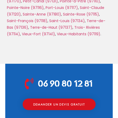
(97170)
,
Petit-Canal (97131)
,
Pointe-à-Pitre (97110)
,
Pointe-Noire (97116)
,
Port-Louis (97117)
,
Saint-Claude
(97120)
,
Sainte-Anne (97180)
,
Sainte-Rose (97115)
,
Saint-François (97118)
,
Saint-Louis (97134)
,
Terre-de-
Bas (97136)
,
Terre-de-Haut (97137)
,
Trois- Rivières
(97114)
,
Vieux-Fort (97141)
,
Vieux-Habitants (97119)
.
06 90 80 12 81
DEMANDER UN DEVIS GRATUIT