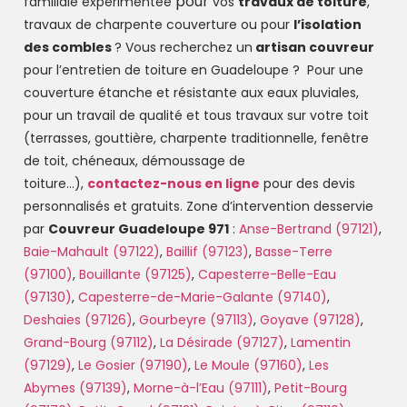
pour
familiale
expérimentée
vos
travaux de toiture
,
travaux de charpente couverture ou pour
l’isolation
des combles
?
Vous recherchez un
artisan couvreur
pour l’entretien de toiture en Guadeloupe ?
Pour une
couverture étanche et résistante aux eaux pluviales,
pour un travail de qualité et tous travaux sur votre toit
(terrasses, gouttière, charpente traditionnelle, fenêtre
de toit, chéneaux, démoussage de
toiture…),
contactez-nous en ligne
pour des devis
personnalisés et gratuits.
Zone d’intervention desservie
par
Couvreur Guadeloupe 971
:
Anse-Bertrand (97121)
,
Baie-Mahault (97122)
,
Baillif (97123)
,
Basse-Terre
(97100)
,
Bouillante (97125)
,
Capesterre-Belle-Eau
(97130)
,
Capesterre-de-Marie-Galante (97140)
,
Deshaies (97126)
,
Gourbeyre (97113)
,
Goyave (97128)
,
Grand-Bourg (97112)
,
La Désirade (97127)
,
Lamentin
(97129)
,
Le Gosier (97190)
,
Le Moule (97160)
,
Les
Abymes (97139)
,
Morne-à-l’Eau (97111)
,
Petit-Bourg