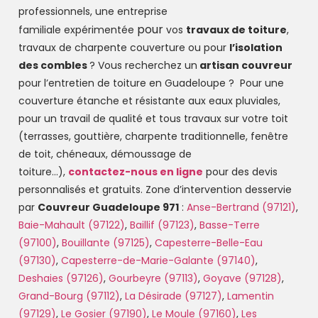
professionnels, une entreprise
pour
familiale
expérimentée
vos
travaux de toiture
,
travaux de charpente couverture ou pour
l’isolation
des combles
?
Vous recherchez un
artisan couvreur
pour l’entretien de toiture en Guadeloupe ?
Pour une
couverture étanche et résistante aux eaux pluviales,
pour un travail de qualité et tous travaux sur votre toit
(terrasses, gouttière, charpente traditionnelle, fenêtre
de toit, chéneaux, démoussage de
toiture…),
contactez-nous en ligne
pour des devis
personnalisés et gratuits.
Zone d’intervention desservie
par
Couvreur Guadeloupe 971
:
Anse-Bertrand (97121)
,
Baie-Mahault (97122)
,
Baillif (97123)
,
Basse-Terre
(97100)
,
Bouillante (97125)
,
Capesterre-Belle-Eau
(97130)
,
Capesterre-de-Marie-Galante (97140)
,
Deshaies (97126)
,
Gourbeyre (97113)
,
Goyave (97128)
,
Grand-Bourg (97112)
,
La Désirade (97127)
,
Lamentin
(97129)
,
Le Gosier (97190)
,
Le Moule (97160)
,
Les