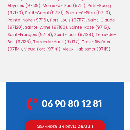
Abymes (97139)
,
Morne-à-l’Eau (97111)
,
Petit-Bourg
(97170)
,
Petit-Canal (97131)
,
Pointe-à-Pitre (97110)
,
Pointe-Noire (97116)
,
Port-Louis (97117)
,
Saint-Claude
(97120)
,
Sainte-Anne (97180)
,
Sainte-Rose (97115)
,
Saint-François (97118)
,
Saint-Louis (97134)
,
Terre-de-
Bas (97136)
,
Terre-de-Haut (97137)
,
Trois- Rivières
(97114)
,
Vieux-Fort (97141)
,
Vieux-Habitants (97119)
.
06 90 80 12 81
DEMANDER UN DEVIS GRATUIT