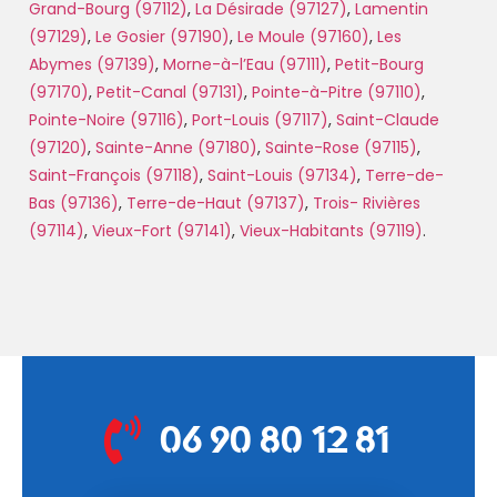
Grand-Bourg (97112)
,
La Désirade (97127)
,
Lamentin
(97129)
,
Le Gosier (97190)
,
Le Moule (97160)
,
Les
Abymes (97139)
,
Morne-à-l’Eau (97111)
,
Petit-Bourg
(97170)
,
Petit-Canal (97131)
,
Pointe-à-Pitre (97110)
,
Pointe-Noire (97116)
,
Port-Louis (97117)
,
Saint-Claude
(97120)
,
Sainte-Anne (97180)
,
Sainte-Rose (97115)
,
Saint-François (97118)
,
Saint-Louis (97134)
,
Terre-de-
Bas (97136)
,
Terre-de-Haut (97137)
,
Trois- Rivières
(97114)
,
Vieux-Fort (97141)
,
Vieux-Habitants (97119)
.
06 90 80 12 81